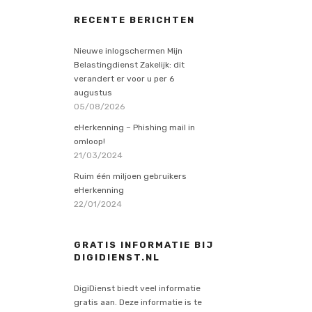
RECENTE BERICHTEN
Nieuwe inlogschermen Mijn
Belastingdienst Zakelijk: dit
verandert er voor u per 6
augustus
05/08/2026
eHerkenning – Phishing mail in
omloop!
21/03/2024
Ruim één miljoen gebruikers
eHerkenning
22/01/2024
GRATIS INFORMATIE BIJ
DIGIDIENST.NL
DigiDienst biedt veel informatie
gratis aan. Deze informatie is te