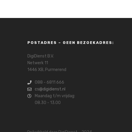
POSTADRES – GEEN BEZOEKADRES:
DigiDienst B.V.
Netwerk 11
1446 XB, Purmerend
088 - 6811 666
cs@digidienst.nl
Maandag t/m vrijdag:
08.30 - 13.00