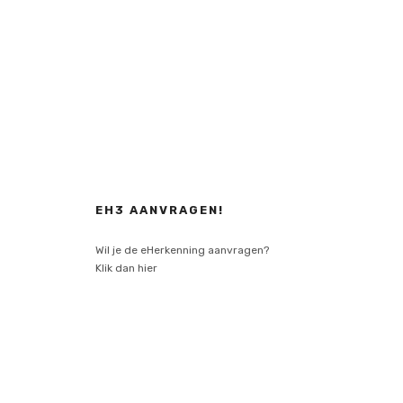
EH3 AANVRAGEN!
Wil je de eHerkenning aanvragen?
Klik dan hier
Aanvragen
EH3!